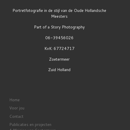
Portretfotografie in de stijl van de Oude Hollandsche
Meesters
Part of a Story Photography
06-39456026
KvK: 67724717
Zoetermeer
Zuid Holland
Home
Voor jou
Contact
Publicaties en projecten